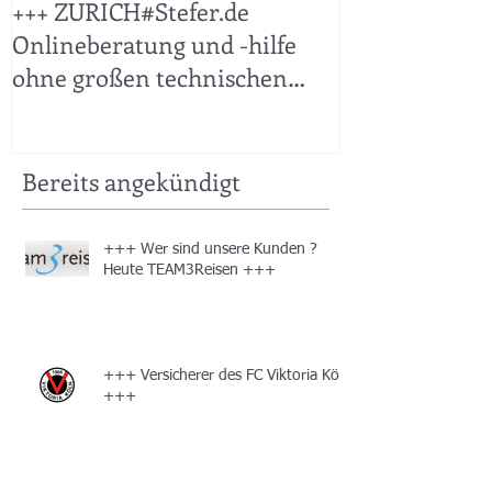
+++ ZURICH#Stefer.de
+++ KFZ Sticht
Onlineberatung und -hilfe
ohne großen technischen
Aufwand leicht gemacht +++
Bereits angekündigt
+++ Wer sind unsere Kunden ?
Heute TEAM3Reisen +++
+++ Versicherer des FC Viktoria Köln
+++