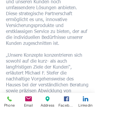
und unseren Kunden noch
umfassendere Lösungen anbieten.
Diese strategische Partnerschaft
ermöglicht es uns, innovative
Versicherungsprodukte und
erstklassigen Service zu bieten, der auf
die individuellen Bedürfnisse unserer
Kunden zugeschnitten ist.
„Unsere Konzepte konzentrieren sich
sowohl auf die kurz- als auch
langfristigen Ziele der Kunden“,
erläutert Michael F. Stefer die
nachhaltige Vorgehensweise des
Hauses bei der verständlichen Beratung
sowie präzisen Abwicklung von
Schadensfällen.
Phone
Email
Address
Facebook
Linkedin
Als Experten für den Rund-um-Schutz
haben wir den Durchblick und sorgen
dafür, dass Sie sich stets in sicheren
Händen wissen.