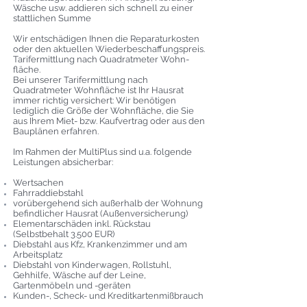
Wäsche usw. addieren sich schnell zu einer
stattlichen Summe
Wir entschädigen Ihnen die Reparaturkosten
oder den aktuellen Wiederbeschaffungspreis.
Tarifermittlung nach Quadratmeter Wohn-
fläche.
Bei unserer Tarifermittlung nach
Quadratmeter Wohnfläche ist Ihr Hausrat
immer richtig versichert: Wir benötigen
lediglich die Größe der Wohnfläche, die Sie
aus Ihrem Miet- bzw. Kaufvertrag oder aus den
Bauplänen erfahren.
Im Rahmen der MultiPlus sind u.a. folgende
Leistungen absicherbar:
Wertsachen
Fahrraddiebstahl
vorübergehend sich außerhalb der Wohnung
befindlicher Hausrat (Außenversicherung)
Elementarschäden inkl. Rückstau
(Selbstbehalt 3.500 EUR)
Diebstahl aus Kfz, Krankenzimmer und am
Arbeitsplatz
Diebstahl von Kinderwagen, Rollstuhl,
Gehhilfe, Wäsche auf der Leine,
Gartenmöbeln und -geräten
Kunden-, Scheck- und Kreditkartenmißbrauch