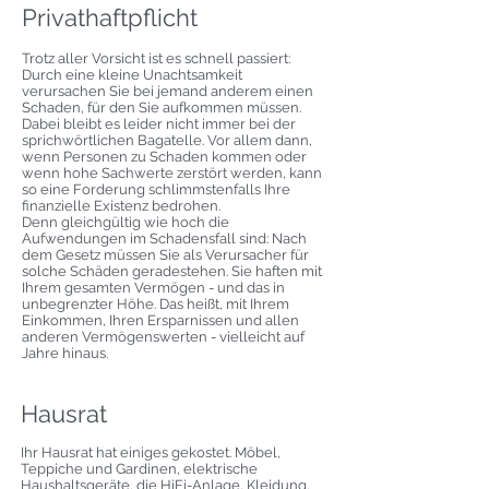
Privathaftpflicht
Trotz aller Vorsicht ist es schnell passiert:
Durch eine kleine Unachtsamkeit
verursachen Sie bei jemand anderem einen
Schaden, für den Sie aufkommen müssen.
Dabei bleibt es leider nicht immer bei der
sprichwörtlichen Bagatelle. Vor allem dann,
wenn Personen zu Schaden kommen oder
wenn hohe Sachwerte zerstört werden, kann
so eine Forderung schlimmstenfalls Ihre
finanzielle Existenz bedrohen.
Denn gleichgültig wie hoch die
Aufwendungen im Schadensfall sind: Nach
dem Gesetz müssen Sie als Verursacher für
solche Schäden geradestehen. Sie haften mit
Ihrem gesamten Vermögen - und das in
unbegrenzter Höhe. Das heißt, mit Ihrem
Einkommen, Ihren Ersparnissen und allen
anderen Vermögenswerten - vielleicht auf
Jahre hinaus.
Hausrat
Ihr Hausrat hat einiges gekostet. Möbel,
Teppiche und Gardinen, elektrische
Haushaltsgeräte, die HiFi-Anlage, Kleidung,