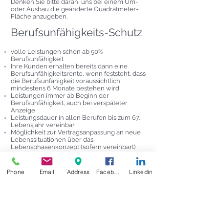
Denken Sie bitte daran, uns bei einem Um-
oder Ausbau die geänderte Quadratmeter-
Fläche anzugeben.
Berufsunfähigkeits-Schutz
volle Leistungen schon ab 50%
Berufsunfähigkeit
Ihre Kunden erhalten bereits dann eine
Berufsunfähigkeitsrente, wenn feststeht, dass
die Berufsunfähigkeit voraussichtlich
mindestens 6 Monate bestehen wird
Leistungen immer ab Beginn der
Berufsunfähigkeit, auch bei verspäteter
Anzeige
Leistungsdauer in allen Berufen bis zum 67.
Lebensjahr vereinbar
Möglichkeit zur Vertragsanpassung an neue
Lebenssituationen über das
Lebensphasenkonzept (sofern vereinbart)
weltweiter Versicherungsschutz in allen
Berufen
Verzicht auf die Prüfung in den
Phone
Email
Address
Facebook
Linkedin
Berufsgruppen 1 bis 3, ob bei
Berufsunfähigkeit auch eine andere als die
zuletzt ausgeübte Tätigkeit ausgeübt werden
könnte(abstrakte Verweisung)
flexible und preisorientierte
Vertragsgestaltung durch Wahl einer