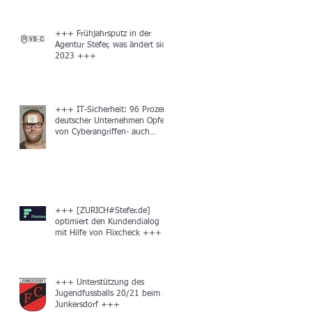
+++ Frühjahrsputz in der
Agentur Stefer, was ändert sich
2023 +++
+++ IT-Sicherheit: 96 Prozent
deutscher Unternehmen Opfer
von Cyberangriffen- auch
unbemerkt +++
89
+++ [ZURICH#Stefer.de]
optimiert den Kundendialog
mit Hilfe von Flixcheck +++
+++ Unterstützung des
Jugendfussballs 20/21 beim FC
Junkersdorf +++