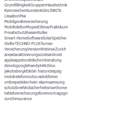
Grundfähigkeit
Gruppen
Haustechnik
Kennzeichen
Kunden
Köln
LINKITs
Lissabon
Mai
Mobilgeräteversicherung
Mobiltelefon
Moped
Olimar
Praktikum
Privatschutz
Reisen
Roller
Smart-Home
Software
Solar
Speicher
Stefer
TECHNO-PLUS
Turnier
Versicherung
Version
Webinar
Zurich
ace
adac
aktivierungscode
android
apple
appstore
bilschirmberatung
devolo
google
handy
iHAUS
ios
jakobsberg
kfz
köln historic
leipzig
mobilrelefon
motorrad
oldtimer
online
pedelec
rhein-alarm
samsung
schutzbrief
shd
sicherheit
smarthome
tablet
versicherungsforen
vortrag
zgo
zurichinsurance