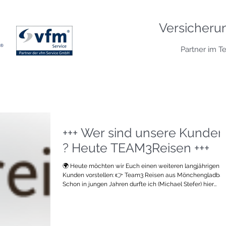
Versicheru
Partner im T
+++ Wer sind unsere Kunden
? Heute TEAM3Reisen +++
🌍 Heute möchten wir Euch einen weiteren langjährigen
Kunden vorstellen: 👉 Team3 Reisen aus Mönchengladbach
Schon in jungen Jahren durfte ich (Michael Stefer) hier
meine ersten „vertrieblichen“ Erfahrungen als Skireiseleiter
sammeln – und habe dabei so manchem Reisegast auf di
Bretter geholfen 🎿Seitdem sind viele Jahre vergangen, un
wir sind bis heute eng miteinander verbunden. Seit Beginn