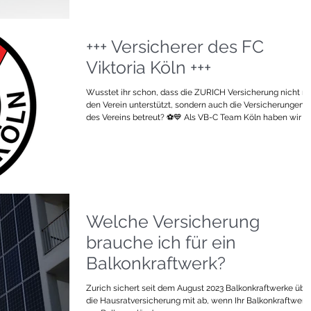
meiner Selbstständigkeit betreue ich Team3 Reisen – und
gemeinsam haben wir scho
+++ Versicherer des FC
Viktoria Köln +++
Wusstet ihr schon, dass die ZURICH Versicherung nicht nu
den Verein unterstützt, sondern auch die Versicherungen
des Vereins betreut? ⚽💙 Als VB-C Team Köln haben wir die
besondere Aufgabe, das Gesicht der Zurich vor Ort zu
repräsentieren – ob bei Veranstaltungen, im Stadion oder
direkt am Spielfeldrand. Mit Leidenschaft, Kompetenz und
Teamgeist sorgen wir dafür, dass nicht nur auf, sondern
auch abseits des Platzes alles sicher läuft.
#ZurichVersicherung #VBCkoeln #TeamZur
Welche Versicherung
brauche ich für ein
Balkonkraftwerk?
Zurich sichert seit dem August 2023 Balkonkraftwerke übe
die Hausratversicherung mit ab, wenn Ihr Balkonkraftwerk