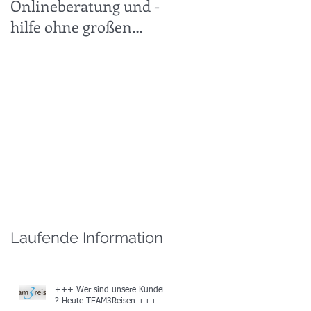
Onlineberatung und -
30.11.2019 +++
hilfe ohne großen
technischen Aufwand
leicht gemacht +++
r
Laufende Information
r
+++ Wer sind unsere Kunden
? Heute TEAM3Reisen +++