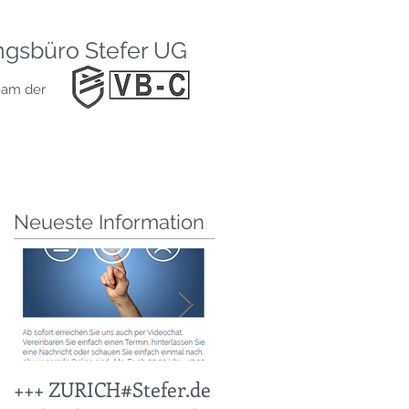
HOME
BLOG
ngsbüro Stefer UG
ABSICHERUN
eam der
SERVICE
KONTAKT
IMPRESSUM
Neueste Information
e
+++ ZURICH#Stefer.de
+++ KFZ Stichtag
d