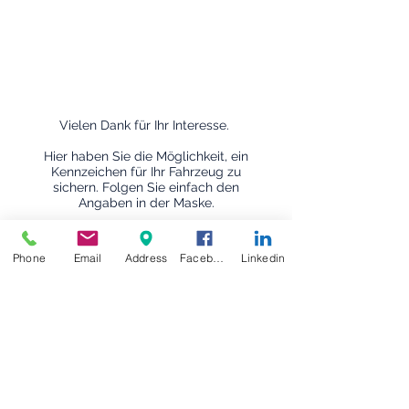
Vielen Dank für Ihr Interesse.
Hier haben Sie die Möglichkeit, ein
Kennzeichen für Ihr Fahrzeug zu
sichern. Folgen Sie einfach den
Angaben in der Maske.
Zur Kennzeichenbestellung
Phone
Email
Address
Facebook
Linkedin
Versicherungsbüro Stefer
UG
Tel:
0221-883299
Email: buero@stefer.de​
​Schildergasse 49
50667 Köln