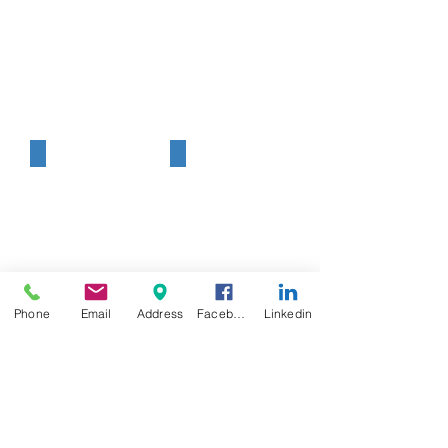
Erkrankungen von Herz oder Kreislauf
Erkrankungen des Gehirns oder de
Phone
Email
Address
Facebook
Linkedin
Sonstige schwere Erkrankungen
Erkrankungen, durch Verlust