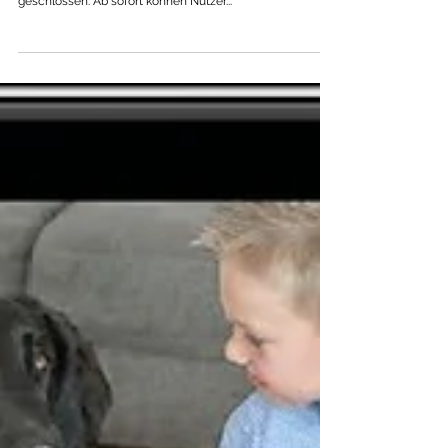
iHaus hat Ihre neue Software (App) 2.6 gelauncht und
damit eine Verbindung zur ZURICH Techno-Plus
geschlossen. Ab sofort können Nutzer...