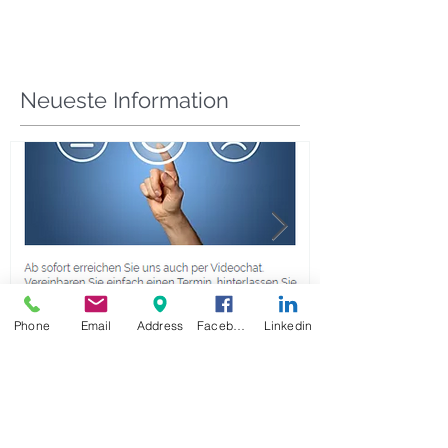
Zurich Versicherung bietet seit heute eine
Mobilgeräteversicherung für 6.90 EUR pro Monat an.
Ganz einfach und jederzeit Online, können...
Neueste Information
Phone
Email
Address
Facebook
Linkedin