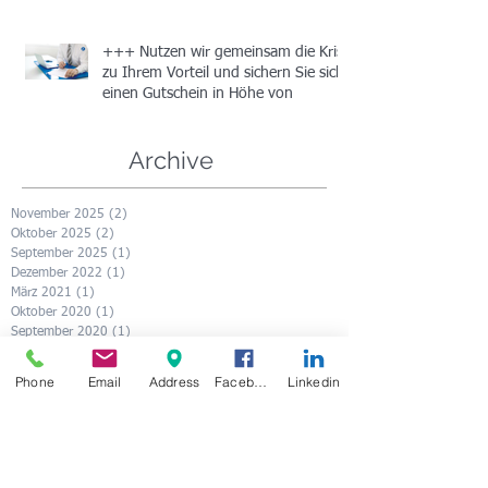
+++ Nutzen wir gemeinsam die Krise
zu Ihrem Vorteil und sichern Sie sich
einen Gutschein in Höhe von
Archive
November 2025
(2)
2 Beiträge
Oktober 2025
(2)
2 Beiträge
September 2025
(1)
1 Beitrag
Dezember 2022
(1)
1 Beitrag
März 2021
(1)
1 Beitrag
Oktober 2020
(1)
1 Beitrag
September 2020
(1)
1 Beitrag
Juni 2020
(1)
1 Beitrag
Mai 2020
(1)
1 Beitrag
Phone
Email
Address
Facebook
Linkedin
März 2020
(2)
2 Beiträge
November 2019
(1)
1 Beitrag
September 2019
(1)
1 Beitrag
August 2019
(1)
1 Beitrag
Juni 2019
(1)
1 Beitrag