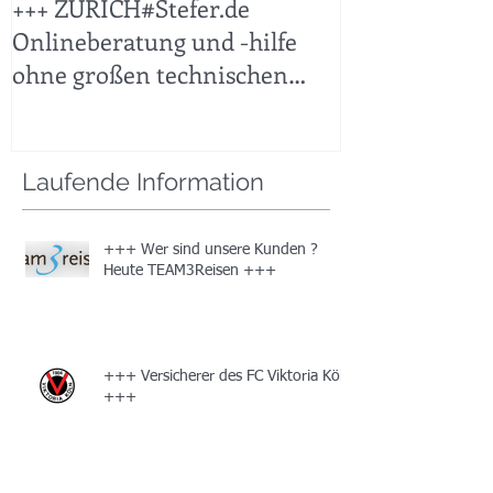
+++ ZURICH#Stefer.de
+++ KFZ Sticht
Onlineberatung und -hilfe
ohne großen technischen
Aufwand leicht gemacht +++
Laufende Information
+++ Wer sind unsere Kunden ?
Heute TEAM3Reisen +++
+++ Versicherer des FC Viktoria Köln
+++