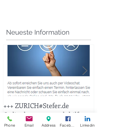
Neueste Information
+++ ZURICH#Stefer.de
+++ KFZ Sticht
Phone
Email
Address
Facebook
Linkedin
Onlineberatung und -hilfe