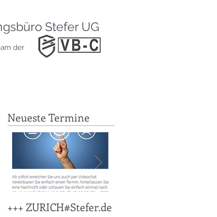
HOME
BLOG
ngsbüro Stefer UG
ABSICHERUN
eam der
SERVICE
KONTAKT
IMPRESSUM
Neueste Termine
+++ ZURICH#Stefer.de
+++ KFZ Stichtag