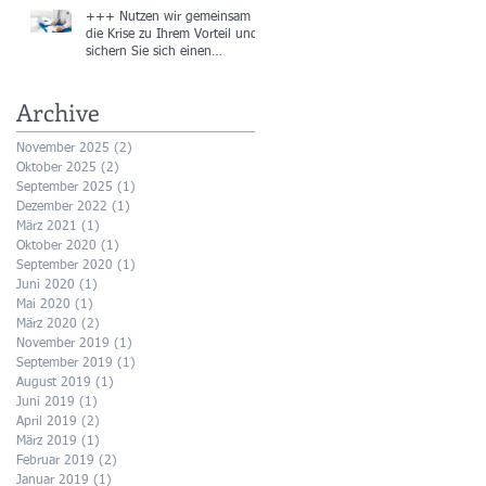
+++ Nutzen wir gemeinsam
die Krise zu Ihrem Vorteil und
sichern Sie sich einen
Gutschein in Höhe von
Archive
November 2025
(2)
2 Beiträge
Oktober 2025
(2)
2 Beiträge
September 2025
(1)
1 Beitrag
Dezember 2022
(1)
1 Beitrag
März 2021
(1)
1 Beitrag
Oktober 2020
(1)
1 Beitrag
September 2020
(1)
1 Beitrag
Juni 2020
(1)
1 Beitrag
Mai 2020
(1)
1 Beitrag
März 2020
(2)
2 Beiträge
November 2019
(1)
1 Beitrag
September 2019
(1)
1 Beitrag
August 2019
(1)
1 Beitrag
Juni 2019
(1)
1 Beitrag
April 2019
(2)
2 Beiträge
März 2019
(1)
1 Beitrag
Februar 2019
(2)
2 Beiträge
Januar 2019
(1)
1 Beitrag