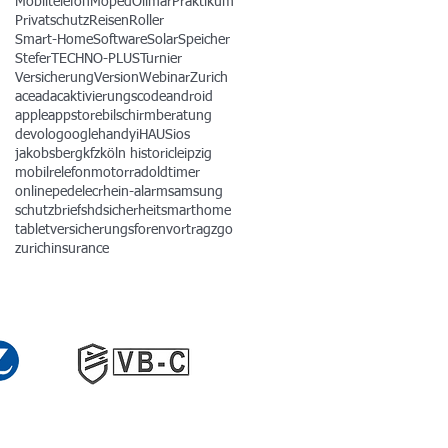
Mobiltelefon
Moped
Olimar
Praktikum
Privatschutz
Reisen
Roller
Smart-Home
Software
Solar
Speicher
Stefer
TECHNO-PLUS
Turnier
Versicherung
Version
Webinar
Zurich
ace
adac
aktivierungscode
android
apple
appstore
bilschirmberatung
devolo
google
handy
iHAUS
ios
jakobsberg
kfz
köln historic
leipzig
mobilrelefon
motorrad
oldtimer
online
pedelec
rhein-alarm
samsung
schutzbrief
shd
sicherheit
smarthome
tablet
versicherungsforen
vortrag
zgo
zurichinsurance