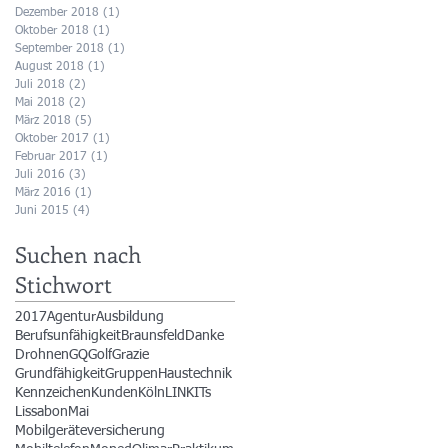
Dezember 2018
(1)
1 Beitrag
Oktober 2018
(1)
1 Beitrag
September 2018
(1)
1 Beitrag
August 2018
(1)
1 Beitrag
Juli 2018
(2)
2 Beiträge
Mai 2018
(2)
2 Beiträge
März 2018
(5)
5 Beiträge
Oktober 2017
(1)
1 Beitrag
Februar 2017
(1)
1 Beitrag
Juli 2016
(3)
3 Beiträge
März 2016
(1)
1 Beitrag
Juni 2015
(4)
4 Beiträge
Suchen nach
Stichwort
2017
Agentur
Ausbildung
Berufsunfähigkeit
Braunsfeld
Danke
Drohnen
GQ
Golf
Grazie
Grundfähigkeit
Gruppen
Haustechnik
Kennzeichen
Kunden
Köln
LINKITs
Lissabon
Mai
Mobilgeräteversicherung