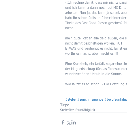
- Ich rechne damit, dass mir nichts passi
und ich kann ja dann noch bei MC D.... 
arbeiten. Nun ja, das kann ja so sei, abe
habt ihr schon Rollstuhlfahrer hinter der
Theke des Fast Food Riesen gesehen? Ic
nicht.
mein guter Rat an alle da draußen, die s
nicht damit beschäftigen wollen. TUT 
ETWAS und verdrängt es nicht. Es ist eg
wo Ihr es macht, aber macht es !!!
Eine Krankheit, ein Unfall, sogar eine 
der Mitgliedsbeitrag für das Fitnesscen
wunderschönen Urlaub in die Sonne. 
Wie lautet es so schön: - Die Hoffnung st
#stefer
#zurichinsurance
#berufsunfähig
Tags:
Stefer
Berufsunfähigkeit