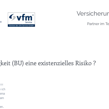
Versicheru
Partner im T
eit (BU) eine existenzielles Risiko ?
!!! 
 ich 
hema 
kam 
en. 