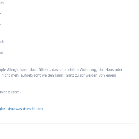
ert 
r 
 
h 
ich 
al 
simple Allergie kann dazu führen, dass die schöne Wohnung, das Haus oder 
ter nicht mehr aufgebracht werden kann. Ganz zu schweigen von einem 
irbt zuletzt -
keit
#tutwas
#arschhoch