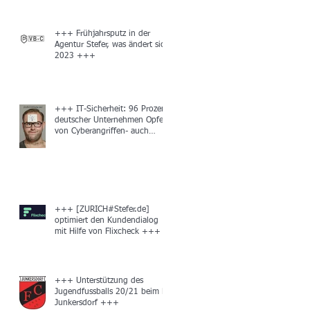
+++ Frühjahrsputz in der
Agentur Stefer, was ändert sich
2023 +++
+++ IT-Sicherheit: 96 Prozent
deutscher Unternehmen Opfer
von Cyberangriffen- auch
unbemerkt +++
+++ [ZURICH#Stefer.de]
optimiert den Kundendialog
mit Hilfe von Flixcheck +++
+++ Unterstützung des
Jugendfussballs 20/21 beim FC
Junkersdorf +++