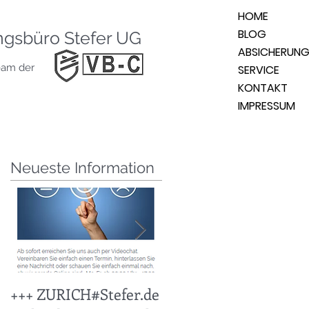
HOME
BLOG
ngsbüro Stefer UG
ABSICHERUN
eam der
SERVICE
KONTAKT
IMPRESSUM
Neueste Information
t
+++ ZURICH#Stefer.de
+++ KFZ Stichtag