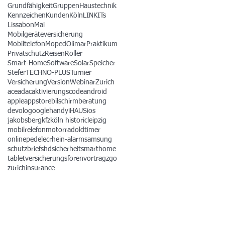
Grundfähigkeit
Gruppen
Haustechnik
Kennzeichen
Kunden
Köln
LINKITs
Lissabon
Mai
Mobilgeräteversicherung
Mobiltelefon
Moped
Olimar
Praktikum
Privatschutz
Reisen
Roller
Smart-Home
Software
Solar
Speicher
Stefer
TECHNO-PLUS
Turnier
Versicherung
Version
Webinar
Zurich
ace
adac
aktivierungscode
android
apple
appstore
bilschirmberatung
devolo
google
handy
iHAUS
ios
jakobsberg
kfz
köln historic
leipzig
mobilrelefon
motorrad
oldtimer
online
pedelec
rhein-alarm
samsung
schutzbrief
shd
sicherheit
smarthome
tablet
versicherungsforen
vortrag
zgo
zurichinsurance