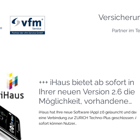
Versicheru
Partner im T
+++ iHaus bietet ab sofort in
Ihrer neuen Version 2.6 die
Möglichkeit, vorhandene
Smart-Home Install
iHaus hat Ihre neue Software (App) 2.6 gelauncht und dami
eine Verbindung zur ZURICH Techno-Plus geschlossen. Ab
sofort können Nutzer...