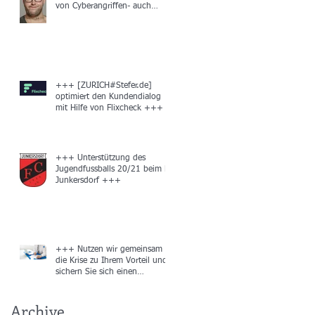
von Cyberangriffen- auch
unbemerkt +++
+++ [ZURICH#Stefer.de]
optimiert den Kundendialog
mit Hilfe von Flixcheck +++
+++ Unterstützung des
Jugendfussballs 20/21 beim FC
Junkersdorf +++
+++ Nutzen wir gemeinsam
die Krise zu Ihrem Vorteil und
sichern Sie sich einen
Gutschein in Höhe von
Archive