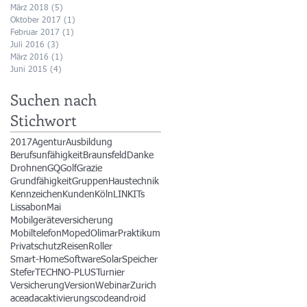
März 2018
(5)
5 Beiträge
Oktober 2017
(1)
1 Beitrag
Februar 2017
(1)
1 Beitrag
Juli 2016
(3)
3 Beiträge
März 2016
(1)
1 Beitrag
Juni 2015
(4)
4 Beiträge
Suchen nach
Stichwort
2017
Agentur
Ausbildung
Berufsunfähigkeit
Braunsfeld
Danke
Drohnen
GQ
Golf
Grazie
Grundfähigkeit
Gruppen
Haustechnik
Kennzeichen
Kunden
Köln
LINKITs
Lissabon
Mai
Mobilgeräteversicherung
Mobiltelefon
Moped
Olimar
Praktikum
Privatschutz
Reisen
Roller
Smart-Home
Software
Solar
Speicher
Stefer
TECHNO-PLUS
Turnier
Versicherung
Version
Webinar
Zurich
ace
adac
aktivierungscode
android