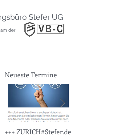
HOME
BLOG
ngsbüro Stefer UG
ABSICHERUN
eam der
SERVICE
KONTAKT
IMPRESSUM
Neueste Termine
+++ ZURICH#Stefer.de
+++ KFZ Stichtag