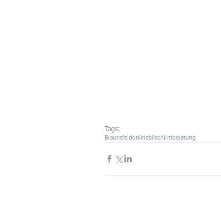
Tags:
Braunsfeld
online
bilschirmberatung