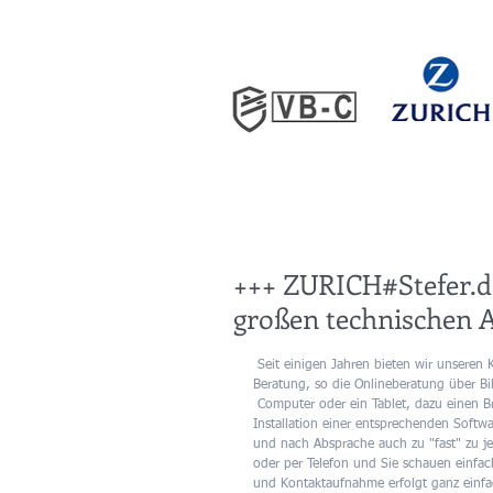
+++ ZURICH#Stefer.d
großen technischen 
 Seit einigen Jahren bieten wir unseren Kunden neben den persönlichen Besuchen auch alternative Möglichkeiten der 
Beratung, so die Onlineberatung über Bil
 ​​Computer oder ein Tablet, dazu einen Browser wie Google, Edge oder Explorer und schon geht es los. Ohne die 
Installation einer entsprechenden Softwa
und nach Absprache auch zu "fast" zu j
oder per Telefon und Sie schauen einfac
und Kontaktaufnahme erfolgt ganz einfac