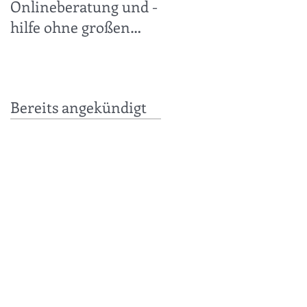
Onlineberatung und -
30.11.2019 +++
hilfe ohne großen
technischen Aufwand
leicht gemacht +++
Bereits angekündigt