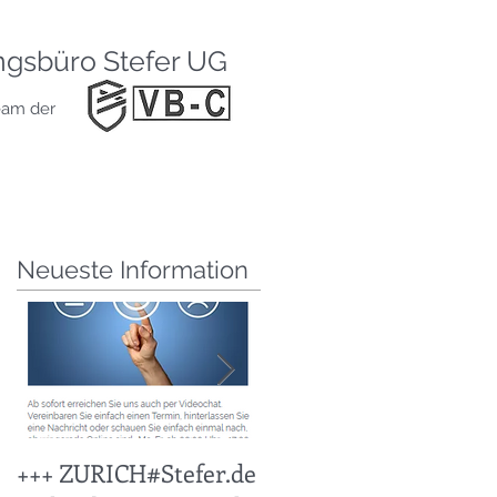
HOME
BLOG
ngsbüro Stefer UG
ABSICHERUN
eam der
SERVICE
KONTAKT
IMPRESSUM
Neueste Information
g
+++ ZURICH#Stefer.de
+++ KFZ Stichtag