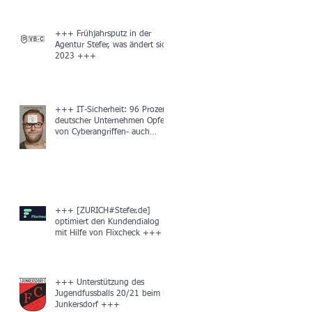
+++ Frühjahrsputz in der
Agentur Stefer, was ändert sich
2023 +++
+++ IT-Sicherheit: 96 Prozent
deutscher Unternehmen Opfer
von Cyberangriffen- auch
unbemerkt +++
+++ [ZURICH#Stefer.de]
optimiert den Kundendialog
mit Hilfe von Flixcheck +++
+++ Unterstützung des
Jugendfussballs 20/21 beim FC
Junkersdorf +++