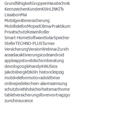
Grundfähigkeit
Gruppen
Haustechnik
Kennzeichen
Kunden
Köln
LINKITs
Lissabon
Mai
Mobilgeräteversicherung
Mobiltelefon
Moped
Olimar
Praktikum
Privatschutz
Reisen
Roller
Smart-Home
Software
Solar
Speicher
Stefer
TECHNO-PLUS
Turnier
Versicherung
Version
Webinar
Zurich
ace
adac
aktivierungscode
android
apple
appstore
bilschirmberatung
devolo
google
handy
iHAUS
ios
jakobsberg
kfz
köln historic
leipzig
mobilrelefon
motorrad
oldtimer
online
pedelec
rhein-alarm
samsung
schutzbrief
shd
sicherheit
smarthome
tablet
versicherungsforen
vortrag
zgo
zurichinsurance