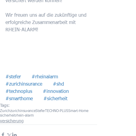
versichert werden können!
Wir freuen uns auf die zukünftige und 
erfolgreiche Zusammenarbeit mit 
RHEIN-ALARM!
#stefer
#rheinalarm
#zurichinsurance
#shd
#technoplus
#innovation
#smarthome
#sicherheit
Tags:
Zurich
zurichinsurance
Stefer
TECHNO-PLUS
Smart-Home
sicherheit
rhein-alarm
versicherung