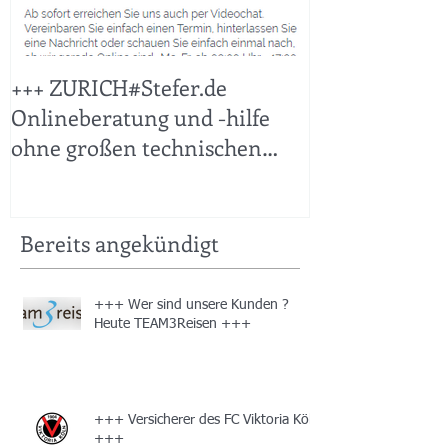
+++ ZURICH#Stefer.de
+++ KFZ Sticht
Onlineberatung und -hilfe
ohne großen technischen
Aufwand leicht gemacht +++
Bereits angekündigt
+++ Wer sind unsere Kunden ?
Heute TEAM3Reisen +++
+++ Versicherer des FC Viktoria Köln
+++