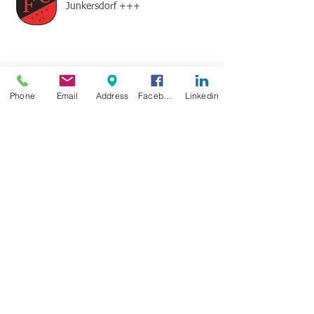
Junkersdorf +++
+++ Nutzen wir gemeinsam die Krise
Phone
Email
Address
Facebook
Linkedin
zu Ihrem Vorteil und sichern Sie sich
einen Gutschein in Höhe von
Archive
November 2025
(2)
2 Beiträge
Oktober 2025
(2)
2 Beiträge
September 2025
(1)
1 Beitrag
Dezember 2022
(1)
1 Beitrag
März 2021
(1)
1 Beitrag
Oktober 2020
(1)
1 Beitrag
September 2020
(1)
1 Beitrag
Juni 2020
(1)
1 Beitrag
Mai 2020
(1)
1 Beitrag
März 2020
(2)
2 Beiträge