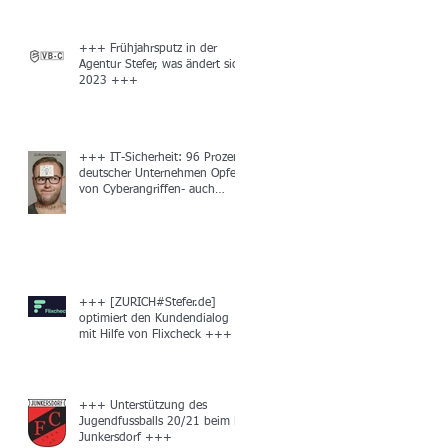
+++ Frühjahrsputz in der
Agentur Stefer, was ändert sich
2023 +++
+++ IT-Sicherheit: 96 Prozent
deutscher Unternehmen Opfer
von Cyberangriffen- auch
unbemerkt +++
+++ [ZURICH#Stefer.de]
optimiert den Kundendialog
mit Hilfe von Flixcheck +++
+++ Unterstützung des
Jugendfussballs 20/21 beim FC
Junkersdorf +++