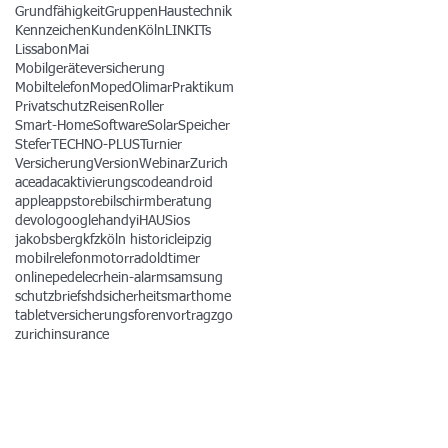
Grundfähigkeit
Gruppen
Haustechnik
Kennzeichen
Kunden
Köln
LINKITs
Lissabon
Mai
Mobilgeräteversicherung
Mobiltelefon
Moped
Olimar
Praktikum
Privatschutz
Reisen
Roller
Smart-Home
Software
Solar
Speicher
Stefer
TECHNO-PLUS
Turnier
Versicherung
Version
Webinar
Zurich
ace
adac
aktivierungscode
android
apple
appstore
bilschirmberatung
devolo
google
handy
iHAUS
ios
jakobsberg
kfz
köln historic
leipzig
mobilrelefon
motorrad
oldtimer
online
pedelec
rhein-alarm
samsung
schutzbrief
shd
sicherheit
smarthome
tablet
versicherungsforen
vortrag
zgo
zurichinsurance