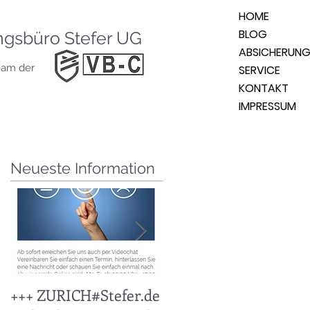
HOME
BLOG
ngsbüro Stefer UG
ABSICHERUN
eam der
SERVICE
KONTAKT
IMPRESSUM
Neueste Information
s
+++ ZURICH#Stefer.de
+++ KFZ Stichtag