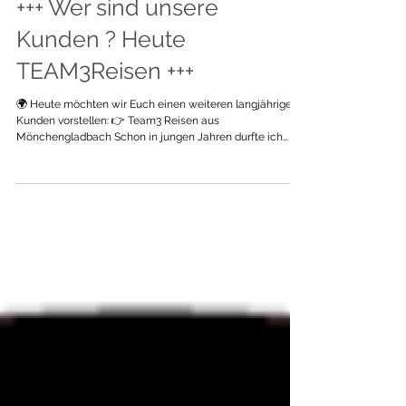
+++ Wer sind unsere
Kunden ? Heute
TEAM3Reisen +++
🌍 Heute möchten wir Euch einen weiteren langjährigen
Kunden vorstellen: 👉 Team3 Reisen aus
Mönchengladbach Schon in jungen Jahren durfte ich
(Michael Stefer) hier meine ersten „vertrieblichen“
Erfahrungen als Skireiseleiter sammeln – und habe dabei
so manchem Reisegast auf die Bretter geholfen 🎿
Seitdem sind viele Jahre vergangen, und wir sind bis
heute eng miteinander verbunden. Seit Beginn meiner
Selbstständigkeit betreue ich Team3 Reisen – und
gemeinsam haben wir scho