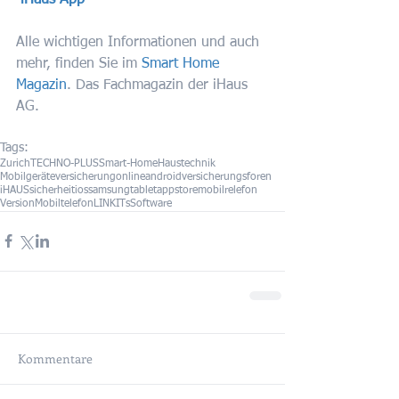
Alle wichtigen Informationen und auch 
mehr, finden Sie im 
Smart Home 
Magazin
. Das Fachmagazin der iHaus 
AG.
Tags:
Zurich
TECHNO-PLUS
Smart-Home
Haustechnik
Mobilgeräteversicherung
online
android
versicherungsforen
iHAUS
sicherheit
ios
samsung
tablet
appstore
mobilrelefon
Version
Mobiltelefon
LINKITs
Software
Kommentare