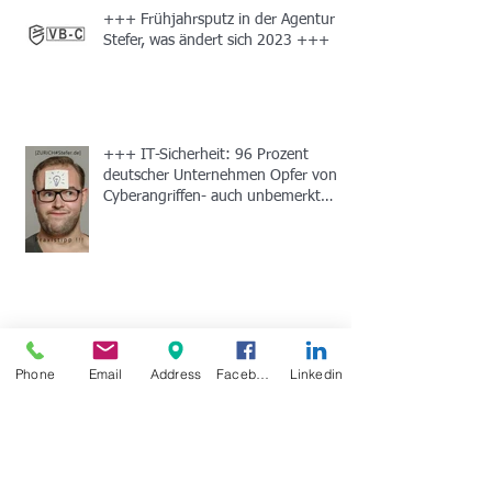
+++ Frühjahrsputz in der Agentur
Stefer, was ändert sich 2023 +++
+++ IT-Sicherheit: 96 Prozent
deutscher Unternehmen Opfer von
Cyberangriffen- auch unbemerkt
+++
+++ [ZURICH#Stefer.de] optimiert
den Kundendialog mit Hilfe von
Phone
Email
Address
Facebook
Linkedin
Flixcheck +++
+++ Unterstützung des