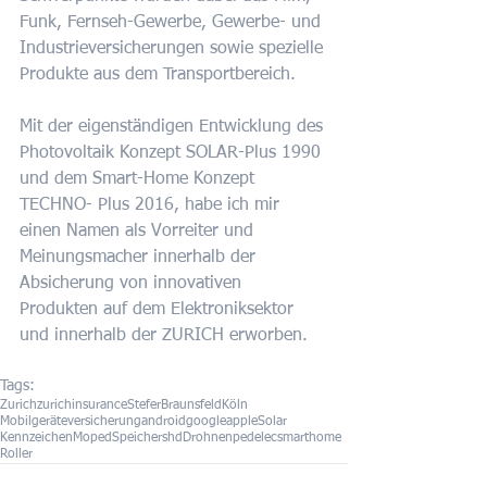
Funk, Fernseh-Gewerbe, Gewerbe- und 
Industrieversicherungen sowie spezielle 
Produkte aus dem Transportbereich. 
Mit der eigenständigen Entwicklung des 
Photovoltaik Konzept SOLAR-Plus 1990 
und dem Smart-Home Konzept 
TECHNO- Plus 2016, habe ich mir 
einen Namen als Vorreiter und 
Meinungsmacher innerhalb der 
Absicherung von innovativen 
Produkten auf dem Elektroniksektor 
und innerhalb der ZURICH erworben.
Tags:
Zurich
zurichinsurance
Stefer
Braunsfeld
Köln
Mobilgeräteversicherung
android
google
apple
Solar
Kennzeichen
Moped
Speicher
shd
Drohnen
pedelec
smarthome
Roller