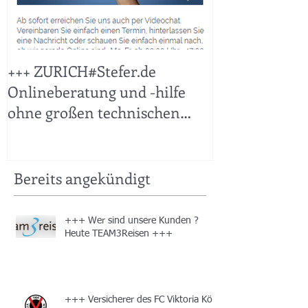
+++ ZURICH#Stefer.de
+++ KFZ Sticht
Onlineberatung und -hilfe
ohne großen technischen
Aufwand leicht gemacht +++
Bereits angekündigt
+++ Wer sind unsere Kunden ?
Heute TEAM3Reisen +++
+++ Versicherer des FC Viktoria Köln